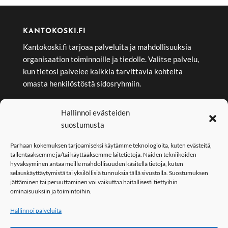
KANTOKOSKI.FI
Kantokoski.fi tarjoaa palveluita ja mahdollisuuksia
organisaation toiminnoille ja tiedolle. Valitse palvelu,
kun tietosi palvelee kaikkia tarvittavia kohteita
omasta henkilöstöstä sidosryhmiin.
Hallinnoi evästeiden
EXTRANET
suostumusta
Extranet tarjoaa yritykselle tietoturvallista suojaa
organisaation tiedolle. Valitse kantokoski/extranet,
Parhaan kokemuksen tarjoamiseksi käytämme teknologioita, kuten evästeitä,
kun haluat tiedon vain niille, joille se on tarkoitettu.
tallentaaksemme ja/tai käyttääksemme laitetietoja. Näiden tekniikoiden
hyväksyminen antaa meille mahdollisuuden käsitellä tietoja, kuten
selauskäyttäytymistä tai yksilöllisiä tunnuksia tällä sivustolla. Suostumuksen
jättäminen tai peruuttaminen voi vaikuttaa haitallisesti tiettyihin
KOULUTUS
ominaisuuksiin ja toimintoihin.
Kantokoski/koulutus tarjoaa koulutusta yrityksien ja
Hallinnoi palveluita
organisaatioiden tarpeiden mukaisesti. Koulutukset
ovat räätälöityjä aina tarpeet ja vaatimukset