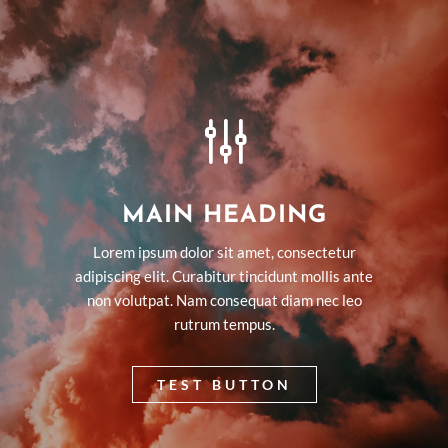
g
MAIN HEADING
Lorem ipsum dolor sit amet, consectetur
adipiscing elit. Curabitur tincidunt mollis ante
non volutpat. Nam consequat diam nec leo
rutrum tempus.
TEST BUTTON