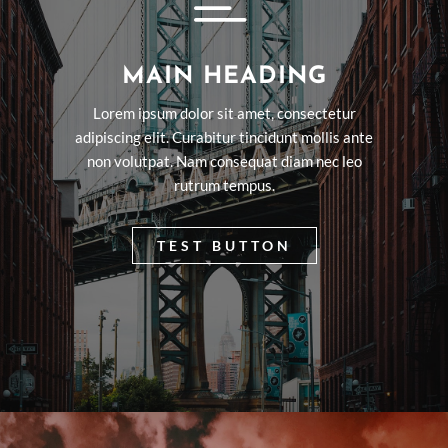

MAIN HEADING
Lorem ipsum dolor sit amet, consectetur
adipiscing elit. Curabitur tincidunt mollis ante
non volutpat. Nam consequat diam nec leo
rutrum tempus.
TEST BUTTON