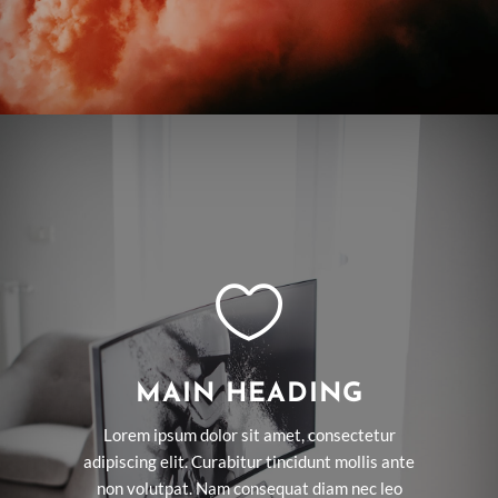

MAIN HEADING
Lorem ipsum dolor sit amet, consectetur
adipiscing elit. Curabitur tincidunt mollis ante
non volutpat. Nam consequat diam nec leo