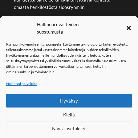
omasta henkilöstöstä sidosryhmiin.
Hallinnoi evästeiden
EXTRANET
suostumusta
Extranet tarjoaa yritykselle tietoturvallista suojaa
organisaation tiedolle. Valitse kantokoski/extranet,
Parhaan kokemuksen tarjoamiseksi käytämme teknologioita, kuten evästeitä,
kun haluat tiedon vain niille, joille se on tarkoitettu.
tallentaaksemme ja/tai käyttääksemme laitetietoja. Näiden tekniikoiden
hyväksyminen antaa meille mahdollisuuden käsitellä tietoja, kuten
selauskäyttäytymistä tai yksilöllisiä tunnuksia tällä sivustolla. Suostumuksen
jättäminen tai peruuttaminen voi vaikuttaa haitallisesti tiettyihin
KOULUTUS
ominaisuuksiin ja toimintoihin.
Kantokoski/koulutus tarjoaa koulutusta yrityksien ja
Hallinnoi palveluita
organisaatioiden tarpeiden mukaisesti. Koulutukset
ovat räätälöityjä aina tarpeet ja vaatimukset
huomioiden.
Hyväksy
Kiellä
Näytä asetukset
COPYRIGHT - KANTOKOSKI.FI