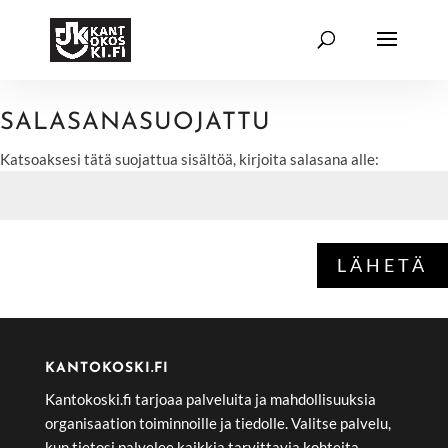
SALASANASUOJATTU
Katsoaksesi tätä suojattua sisältöä, kirjoita salasana alle:
LÄHETÄ
KANTOKOSKI.FI
Kantokoski.fi tarjoaa palveluita ja mahdollisuuksia
organisaation toiminnoille ja tiedolle. Valitse palvelu,
kun tietosi palvelee kaikkia tarvittavia kohteita