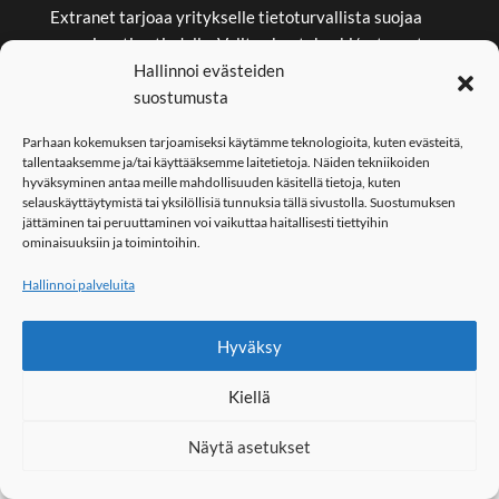
Extranet tarjoaa yritykselle tietoturvallista suojaa
organisaation tiedolle. Valitse kantokoski/extranet,
Hallinnoi evästeiden
kun haluat tiedon vain niille, joille se on tarkoitettu.
suostumusta
KOULUTUS
Parhaan kokemuksen tarjoamiseksi käytämme teknologioita, kuten evästeitä,
tallentaaksemme ja/tai käyttääksemme laitetietoja. Näiden tekniikoiden
Kantokoski/koulutus tarjoaa koulutusta yrityksien ja
hyväksyminen antaa meille mahdollisuuden käsitellä tietoja, kuten
organisaatioiden tarpeiden mukaisesti. Koulutukset
selauskäyttäytymistä tai yksilöllisiä tunnuksia tällä sivustolla. Suostumuksen
jättäminen tai peruuttaminen voi vaikuttaa haitallisesti tiettyihin
ovat räätälöityjä aina tarpeet ja vaatimukset
ominaisuuksiin ja toimintoihin.
huomioiden.
Hallinnoi palveluita
Hyväksy
COPYRIGHT - KANTOKOSKI.FI
Kiellä
Näytä asetukset