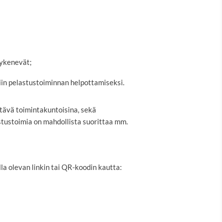
kykenevät;
iin pelastustoiminnan helpottamiseksi.
ettävä toimintakuntoisina, sekä
stustoimia on mahdollista suorittaa mm.
la olevan linkin tai QR-koodin kautta: