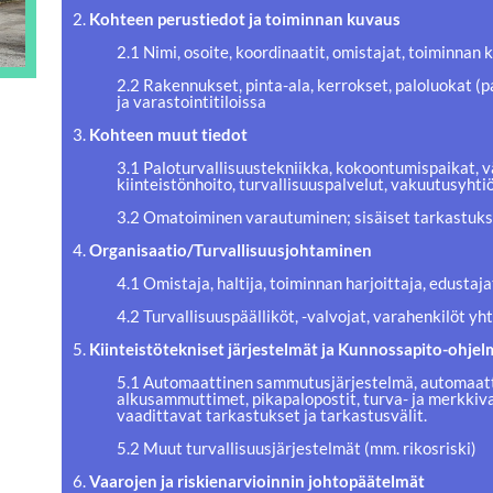
2.
Kohteen perustiedot ja toiminnan kuvaus
2.1 Nimi, osoite, koordinaatit, omistajat, toiminnan 
2.2 Rakennukset, pinta-ala, kerrokset, paloluokat (
ja varastointitiloissa
3.
Kohteen muut tiedot
3.1 Paloturvallisuustekniikka, kokoontumispaikat, v
kiinteistönhoito, turvallisuuspalvelut, vakuutusyht
3.2 Omatoiminen varautuminen; sisäiset tarkastuks
4.
Organisaatio/Turvallisuusjohtaminen
4.1 Omistaja, haltija, toiminnan harjoittaja, edusta
4.2 Turvallisuuspäälliköt, -valvojat, varahenkilöt y
5.
Kiinteistötekniset järjestelmät ja Kunnossapito-ohjel
5.1 Automaattinen sammutusjärjestelmä, automaatti
alkusammuttimet, pikapalopostit, turva- ja merkkiva
vaadittavat tarkastukset ja tarkastusvälit.
5.2 Muut turvallisuusjärjestelmät (mm. rikosriski)
6.
Vaarojen ja riskienarvioinnin johtopäätelmät