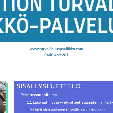
www.turvallisuuspaallikko.com
0440 469 201
SISÄLLYSLUETTELO
1.
Pelastussuunnitelma
1.1 Lakivaatimus ja –velvoitteet, suunnitelman tark
1.2 Linkit virtuaaliseen turvallisuuskierrokseen