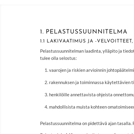
1. PELASTUSSUUNNITELMA
1.1 LAKIVAATIMUS JA -VELVOITTEE
Pelastussuunnitelman laadinta, ylläpito ja tie
tulee olla selostus:
vaarojen ja riskien arvioinnin johtopäätelm
rakennuksen ja toiminnassa käytettävien til
henkilöille annettavista ohjeista onnettom
mahdollisista muista kohteen omatoimiseen
Pelastussuunnitelma on pidettävä ajan tasalla.