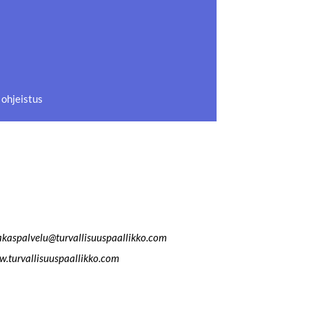
 ohjeistus
akaspalvelu@turvallisuuspaallikko.com
.turvallisuuspaallikko.com