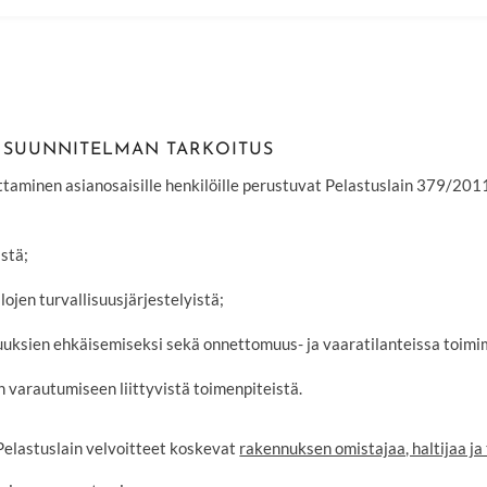
T, SUUNNITELMAN TARKOITUS
dottaminen asianosaisille henkilöille perustuvat Pelastuslain 379/2
istä;
ojen turvallisuusjärjestelyistä;
uuksien ehkäisemiseksi sekä onnettomuus- ja vaaratilanteissa toimi
 varautumiseen liittyvistä toimenpiteistä.
 Pelastuslain velvoitteet koskevat
rakennuksen omistajaa, haltijaa ja