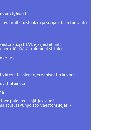
kuvaus lyhyesti
palovaarallisuusluokka ja suojaustaso tuotanto-
äestönsuojat, LVIS-järjestelmät,
iö, henkilömäärät rakennuksittain
et yms.
jat yhteystietoineen, organisaatio kuvaus
hteystietoineen
ma
nen paloilmoitinjärjestelmä,
laistus, savunpoisto, väestönsuojat, –