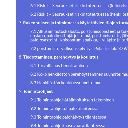
6.1 Riskit – Seuraukset riskin toteutuessa (kiiinteis
6.2 Riskit – Seuraukset riskin toteutuessa (henkilöstö
7.
Rakennuksen ja toiminnassa käytettävien tilojen turva
7.1 Alkusammutuskalusto, poistumisopasteet ja turv
ensiapu, paloilmoitinjärjestelmä, poistumisreitit, jä
palo-osastointi, kokoontumispaikka, – ylläpito ja ta
7.2 poistumisturvallisuusselvitys, Pelastuslaki 37
8.
Tiedottaminen, perehdytys ja koulutus
8.1 Turvallisuus tiedottaminen
8.2 Koko henkilöstön perehdyttäminen suunnitelma
8.3 Henkilöstön koulutussuunnitelma
9.
Toimintaohjeet
9.1 Toimintaohje hätäilmoituksen tekeminen
9.2 Toimintaohje tulipalo tilanteessa
9.3 Toimintaohje palohälytys tilanteessa
9.4 Toimintaohje kaasuvaaratilanteessa