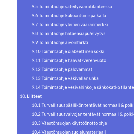
9.5 Toimintaohje säteilyvaaratilanteessa
9.6 Toimintaohje kokoontumispaikalla
9.7 Toimintaohje yleinen vaaranmerkki
9.8 Toimintaohje hätäensiapu/elvytys
9.9 Toimintaohje aivoinfarkti
9.10 Toimintaohje diabeettinen sokki
9.11 Toimintaohje haavat/verenvuoto
9.12 Toimintaohje palovammat
9.13 Toimintaohje väkivallan uhka
9.14 Toimintaohje vesivahinko ja sähkökatko tilant
10.
Liitteet
10.1 Turvallisuuspäällikön tehtävät normaali & poi
10.2 Turvallisuusvalvojan tehtävät normaali & poik
10.3 Väestönsuojan käyttöönotto ohje
10.4 Väestönsuojan suojelumateriaali