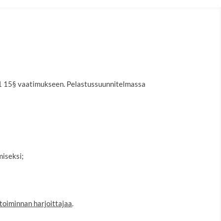
011 15§ vaatimukseen. Pelastussuunnitelmassa
miseksi;
 toiminnan harjoittajaa
.