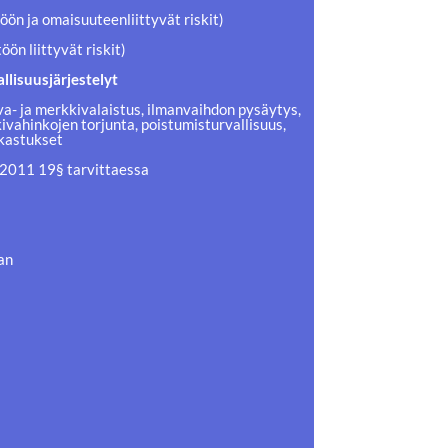
töön ja omaisuuteenliittyvät riskit)
ön liittyvät riskit)
llisuusjärjestelyt
a- ja merkkivalaistus, ilmanvaihdon pysäytys,
lkivahinkojen torjunta, poistumisturvallisuus,
rkastukset
9/2011 19§ tarvittaessa
an