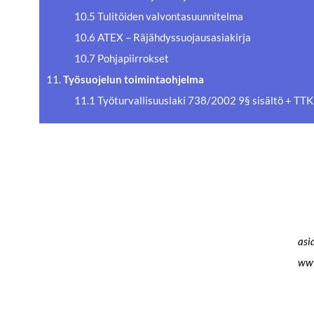
10.5 Tulitöiden valvontasuunnitelma
10.6 ATEX – Räjähdyssuojausasiakirja
10.7 Pohjapiirrokset
11.
Työsuojelun toimintaohjelma
11.1 Työturvallisuuslaki 738/2002 9§ sisältö + TTK
asi
www