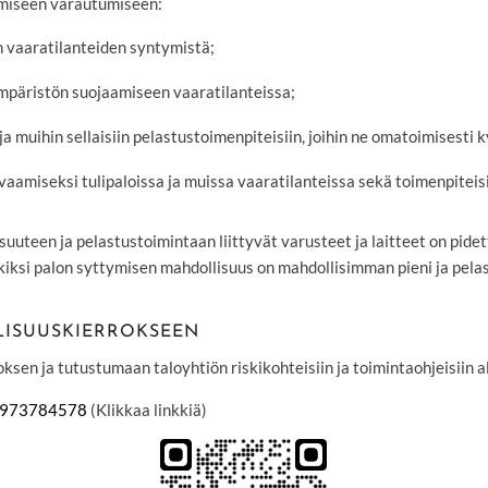
imiseen varautumiseen:
n vaaratilanteiden syntymistä;
mpäristön suojaamiseen vaaratilanteissa;
 muihin sellaisiin pelastustoimenpiteisiin, joihin ne omatoimisesti 
vaamiseksi tulipaloissa ja muissa vaaratilanteissa sekä toimenpiteis
lisuuteen ja pelastustoimintaan liittyvät varusteet ja laitteet on pid
kiksi palon syttymisen mahdollisuus on mahdollisimman pieni ja pela
LLISUUSKIERROKSEEN
sen ja tutustumaan taloyhtiön riskikohteisiin ja toimintaohjeisiin al
45973784578
(Klikkaa linkkiä)