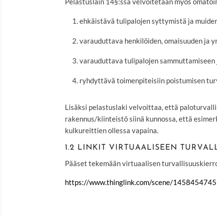
Pelastuslain 14§:ssa velvoitetaan myös omato
ehkäistävä tulipalojen syttymistä ja muide
varauduttava henkilöiden, omaisuuden ja y
varauduttava tulipalojen sammuttamiseen ja
ryhdyttävä toimenpiteisiin poistumisen tur
Lisäksi pelastuslaki velvoittaa, että paloturval
rakennus/kiinteistö siinä kunnossa, että esimer
kulkureittien ollessa vapaina.
1.2 LINKIT VIRTUAALISEEN TURVA
Pääset tekemään virtuaalisen turvallisuuskierrok
https://www.thinglink.com/scene/14584547